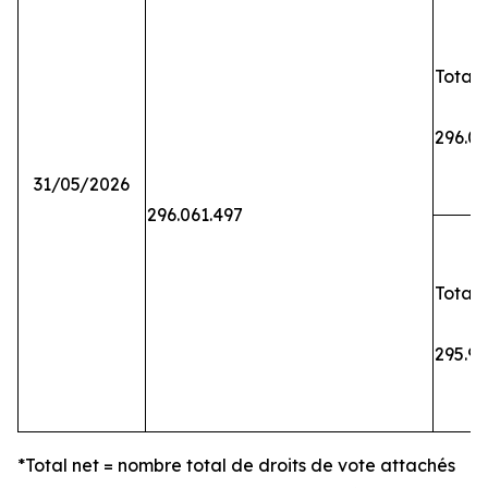
Total 
296.06
31/05/2026
296.061.497
Total 
295.9
*Total net = nombre total de droits de vote attachés