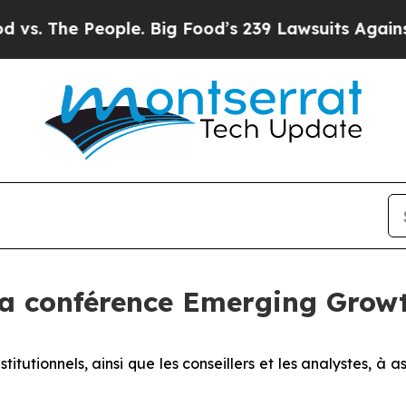
The People. Big Food’s 239 Lawsuits Against Life-
a conférence Emerging Growth
titutionnels, ainsi que les conseillers et les analystes, à a