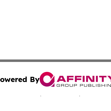
owered By
ubmit Press Release
Terms & Conditions
Copyright/DMCA
Inc. dba Affinity Group Publishing & Montserrat Tech Upda