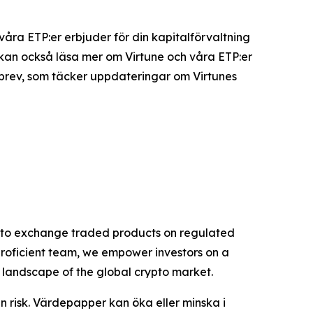
 våra ETP:er erbjuder för din kapitalförvaltning
u kan också läsa mer om Virtune och våra ETP:er
sbrev, som täcker uppdateringar om Virtunes
rypto exchange traded products on regulated
proficient team, we empower investors on a
g landscape of the global crypto market.
n risk. Värdepapper kan öka eller minska i