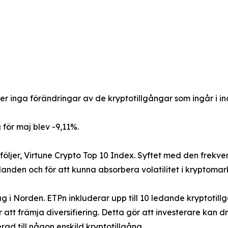
inga förändringar av de kryptotillgångar som ingår i in
för maj blev -9,11%.
följer, Virtune Crypto Top 10 Index. Syftet med den frekve
nden och för att kunna absorbera volatilitet i kryptomark
lag i Norden. ETPn inkluderar upp till 10 ledande kryptot
 att främja diversifiering. Detta gör att investerare kan 
d till någon enskild kryptotillgång.