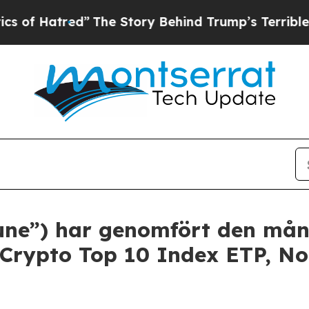
tred”
The Story Behind Trump’s Terrible Approva
tune”) har genomfört den mån
 Crypto Top 10 Index ETP, No