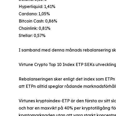
Hyperliquid: 1,41%
Cardano: 1,05%
Bitcoin Cash: 0,86%
Chainlink: 0,81%
Stellar: 0,57%
I samband med denna månads rebalansering sker 
Virtune Crypto Top 10 Index ETP SEKs utveckling 
Rebalanseringen sker enligt det index som ETPn 
att ETPn alltid speglar rådande marknadsförhålla
Virtunes kryptoindex-ETP är den första av sitt s
och har en maxvikt på 40% per kryptotillgång för
kryptomarknaden utan att vara starkt koncentrera