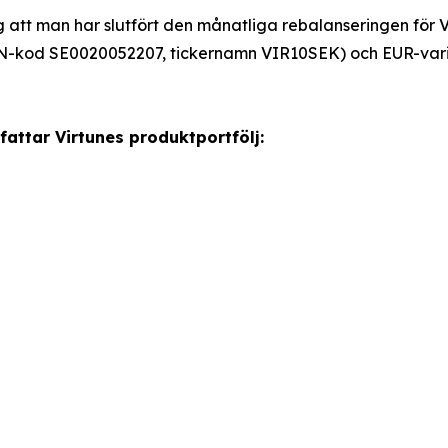
 att man har slutfört den månatliga rebalanseringen för 
N-kod SE0020052207, tickernamn VIR10SEK) och EUR-var
attar Virtunes produktportfölj: