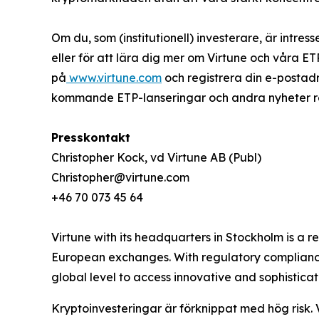
Om du, som (institutionell) investerare, är intres
eller för att lära dig mer om Virtune och våra E
på
www.virtune.com
och registrera din e-postad
kommande ETP-lanseringar och andra nyheter rela
Presskontakt
Christopher Kock, vd Virtune AB (Publ)
Christopher@virtune.com
+46 70 073 45 64
Virtune with its headquarters in Stockholm is a
European exchanges. With regulatory compliance,
global level to access innovative and sophistica
Kryptoinvesteringar är förknippat med hög risk. 