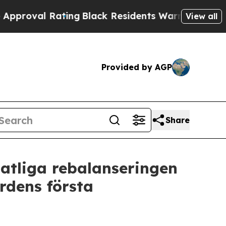
l Rating
Black Residents Warned of Abusive Cops 
View all
Provided by AGP
Share
atliga rebalanseringen
rdens första