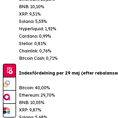
BNB: 10,10%
XRP: 9,51%
Solana: 5,53%
Hyperliquid: 1,92%
Cardano: 0,99%
Stellar: 0,81%
Chainlink: 0,76%
Bitcoin Cash: 0,71%
Indexfördelning per 29 maj (efter rebalanser
Bitcoin: 40,00%
Ethereum: 29,70%
BNB: 10,05%
XRP: 9,87%
Solana: 5,68%