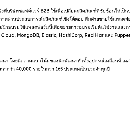
ี่บริษัทซอฟต์แวร์ B2B ใช้เพื่อเปลี่ยนผลิตภัณฑ์ที่ซับซ้อนให้เป
คุณภาพผ่านประสบการณ์ผลิตภัณฑ์เชิงโต้ตอบ ทีมฝ่ายขายใช้แพลตฟอร์
ทีมฝึกอบรมใช้แพลตฟอร์มนี้เพื่อขยายการอบรมเริ่มต้นใช้งานและก
loud, MongoDB, Elastic, HashiCorp, Red Hat และ Puppet ดูข้
นา โดยติดตามแนวโน้มของนักพัฒนาทั่วทั้งอุปกรณ์เคลื่อนที่ เดสก
ฒนากว่า 40,000 รายในกว่า 165 ประเทศเป็นประจำทุกปี