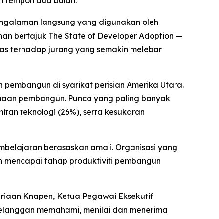
m tempoh dua bulan.
engalaman langsung yang digunakan oleh
nan bertajuk
The State of Developer Adoption
—
as terhadap jurang yang semakin melebar
 pembangun di syarikat perisian Amerika Utara.
maan pembangun. Punca yang paling banyak
itan teknologi (26%), serta kesukaran
belajaran berasaskan amali. Organisasi yang
 mencapai tahap produktiviti pembangun
Adriaan Knapen, Ketua Pegawai Eksekutif
 pelanggan memahami, menilai dan menerima