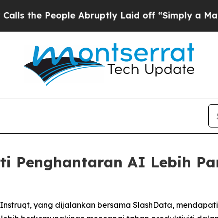
 People Abruptly Laid off “Simply a Math Probl
ti Penghantaran AI Lebih Pa
h Instruqt, yang dijalankan bersama SlashData, mendap