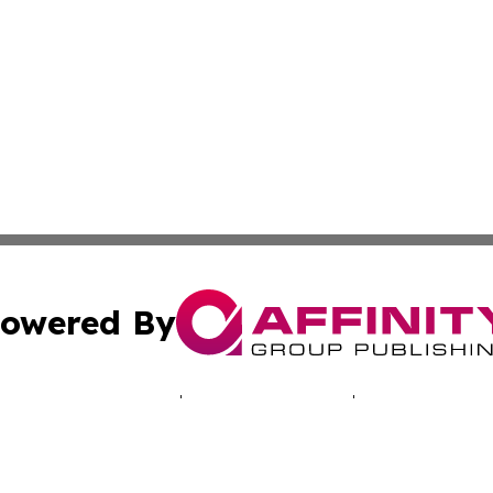
owered By
ubmit Press Release
Terms & Conditions
Copyright/DMCA
Inc. dba Affinity Group Publishing & Montserrat Tech Upda