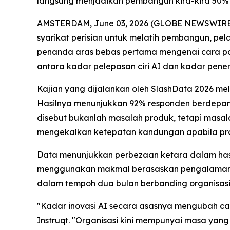
langsung menjadikan pembangun kira-kira 50% 
AMSTERDAM, June 03, 2026 (GLOBE NEWSWIRE) -
syarikat perisian untuk melatih pembangun, pe
penanda aras bebas pertama mengenai cara pas
antara kadar pelepasan ciri AI dan kadar pene
Kajian yang dijalankan oleh SlashData 2026 me
Hasilnya menunjukkan 92% responden berdepa
disebut bukanlah masalah produk, tetapi masala
mengekalkan ketepatan kandungan apabila prod
Data menunjukkan perbezaan ketara dalam has
menggunakan makmal berasaskan pengalaman la
dalam tempoh dua bulan berbanding organisas
"Kadar inovasi AI secara asasnya mengubah car
Instruqt. "Organisasi kini mempunyai masa ya