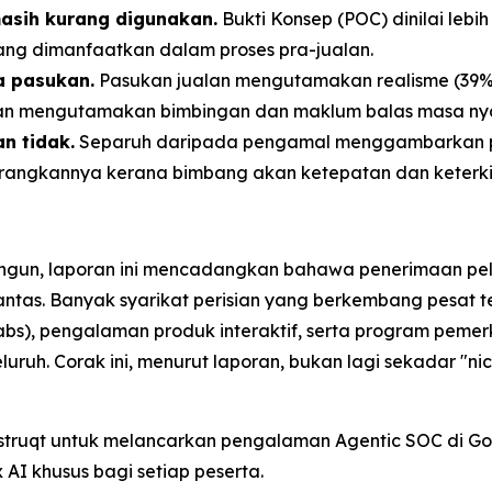
asih kurang digunakan.
Bukti Konsep (POC) dinilai leb
rang dimanfaatkan dalam proses pra-jualan.
a pasukan.
Pasukan jualan mengutamakan realisme (39% me
kan mengutamakan bimbingan dan maklum balas masa ny
n tidak.
Separuh daripada pengamal menggambarkan p
gurangkannya kerana bimbang akan ketepatan dan keterk
bangun, laporan ini mencadangkan bahawa penerimaan p
antas. Banyak syarikat perisian yang berkembang pesat 
 labs), pengalaman produk interaktif, serta program pe
uruh. Corak ini, menurut laporan, bukan lagi sekadar "ni
 Instruqt untuk melancarkan pengalaman Agentic SOC di G
AI khusus bagi setiap peserta.