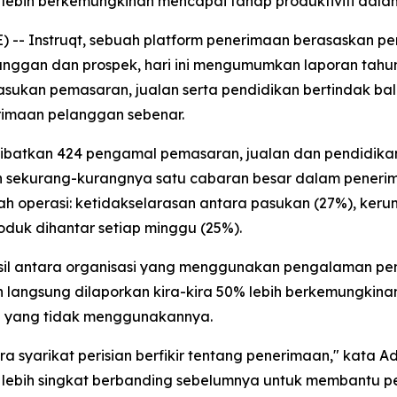
lebih berkemungkinan mencapai tahap produktiviti dala
- Instruqt, sebuah platform penerimaan berasaskan p
langgan dan prospek, hari ini mengumumkan laporan tahu
ukan pemasaran, jualan serta pendidikan bertindak bal
rimaan pelanggan sebenar.
libatkan 424 pengamal pemasaran, jualan dan pendidikan
n sekurang-kurangnya satu cabaran besar dalam peneri
h operasi: ketidakselarasan antara pasukan (27%), kerum
uk dihantar setiap minggu (25%).
il antara organisasi yang menggunakan pengalaman pem
ngsung dilaporkan kira-kira 50% lebih berkemungkinan
i yang tidak menggunakannya.
a syarikat perisian berfikir tentang penerimaan," kata 
ng lebih singkat berbanding sebelumnya untuk membantu