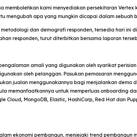
ia membolehkan kami menyediakan persekitaran Vertex khu
 "Itu mengubah apa yang mungkin dicapai dalam sebuah b
 metodologi dan demografi responden, tersedia hari ini d
han responden, turut diterbitkan bersama laporan terseb
n pengalaman amali yang digunakan oleh syarikat perisi
gunakan oleh pelanggan. Pasukan pemasaran menggunaka
sukan jualan menggunakannya bagi menjalankan demo dan
ula memanfaatkannya untuk memperluas onboarding dan 
e Cloud, MongoDB, Elastic, HashiCorp, Red Hat dan Pupp
dalam ekonomi pembangun, menjejaki trend pembangun mer