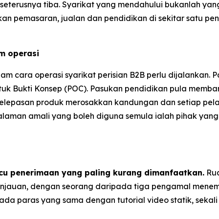
eterusnya tiba. Syarikat yang mendahului bukanlah yang
skan pemasaran, jualan dan pendidikan di sekitar satu p
m operasi
am cara operasi syarikat perisian B2B perlu dijalankan
uk Bukti Konsep (POC). Pasukan pendidikan pula memba
 pelepasan produk merosakkan kandungan dan setiap pe
galaman amali yang boleh diguna semula ialah pihak ya
u penerimaan yang paling kurang dimanfaatkan.
Rua
injauan, dengan seorang daripada tiga pengamal menem
da paras yang sama dengan tutorial video statik, seka