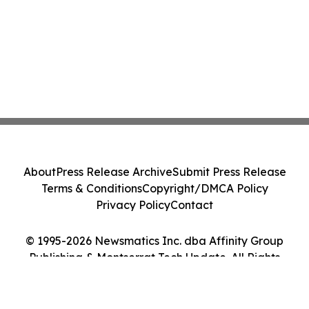
About
Press Release Archive
Submit Press Release
Terms & Conditions
Copyright/DMCA Policy
Privacy Policy
Contact
© 1995-2026 Newsmatics Inc. dba Affinity Group
Publishing & Montserrat Tech Update. All Rights
Reserved.
Cookie Settings / Your Privacy Choices