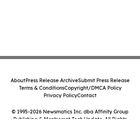
About
Press Release Archive
Submit Press Release
Terms & Conditions
Copyright/DMCA Policy
Privacy Policy
Contact
© 1995-2026 Newsmatics Inc. dba Affinity Group
Publishing & Montserrat Tech Update. All Rights
Reserved.