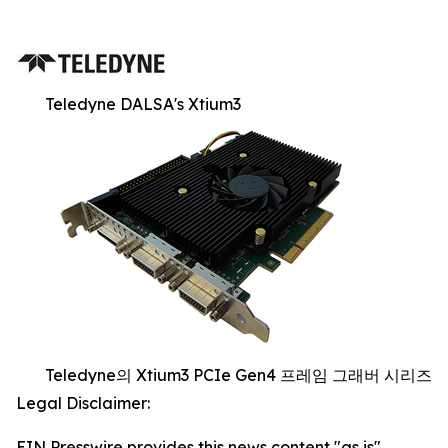
Teledyne DALSA's Xtium3
Teledyne의 Xtium3 PCIe Gen4 프레임 그래버 시리즈
Legal Disclaimer:
EIN Presswire provides this news content "as is"