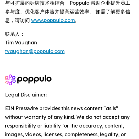
与可扩展的标牌技术相结合，Poppulo 帮助企业提升员工
参与度、优化客户体验并提高运营效率。 如需了解更多信
息，请访问
www.poppulo.com
。
联系人：
Tim Vaughan
tvaughan@poppulo.com
Legal Disclaimer:
EIN Presswire provides this news content "as is"
without warranty of any kind. We do not accept any
responsibility or liability for the accuracy, content,
images, videos, licenses, completeness, legality, or