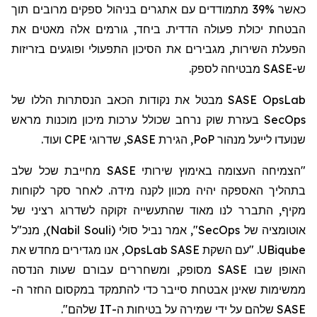
כאשר 39% מתמודדים עם אתגרים בניהול ספקים מרובים תוך
הבטחת יכולת פעולה הדדית. ביחד, גורמים אלה מאטים את
הפעלת השירות, מגבירים את הסיכון התפעולי ופוגעים בזריזות
מבטיחה לספק.
SASE
ש-
מבטל את נקודות הכאב הנסתרות הללו של
SASE OpsLab
בעזרת שוק נרחב שכולל ערכות מיכון מוכנות מראש
SecOps
ועוד.
CPE
, שדרוגי
SASE
, הגירת
PoP
שנועדו לייעל מנהור
"הצמיחה העצומה באימוץ שירותי SASE מחייבת שכל שלב
בתהליך האספקה יהיה מכוון לקנה מידה. לאחר סקר לקוחות
מקיף, התברר לנו מאוד שהתעשייה זקוקה לשדרוג רציני של
, מנכ"ל
)
Nabil Souli
(
סולי
", אמר נביל
SecOps
אוטומציה של
, אנו מגדירים מחדש את
OpsLab
. "עם השקת SASE
UBiqube
האופן שבו SASE מסופק, ומשחררים עבורם שעות הנדסה
ממשימות שאינן אבטחת סייבר כדי להתמקד
במקסום
החזר ה-
SASE שלהם על ידי שמירה על בטיחות ה-IT שלהם".