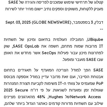
SASE
קטלוג של תרחישי שימוש שמוכנים לפריסה והגירה של
מעניק ללקוחות, משווקים וספקים נתיב יישום מהיר יותר לשירות
דבלין, 3 בספטמבר, Sept. 03, 2025 (GLOBE NEWSWIRE)
--
, המובילה העולמית בתיאום ומיכון של תשתיות
UBiqube
, שוק
SASE OpsLab
מרובות שמות מתחם, חשפה את
IT
אשר מחדש את האופן
SecOps
לפתרונות מיכון עבור פעילות
מועבר ומופעל.
SASE
שבו
הפך למודל הצריכה המועדף על תאגידים בתחום
SASE
אבטחת הסייבר, ועם זאת מדובר עדיין במודל אספקה
מבוסס
משימות לקביעת תצורת המנהרות
IT
שמעמיס על צוותי ה-
PoP
2025 Secure
דו"ח
שגוזלות זמן ומועדות לשגיאות. על פי
, 48% מהארגונים מציינים
Hughes
של
Network Access
שילוב עם תשתיות מדורות קודמים כאתגר הגדול ביותר שלהם,