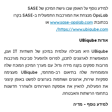
SASE
למידע נוסף על האופן שבו גישת המיכון של
רו
בק
SASE
מנצחת את המורכבות התפעולית ב-
OpsLab
או
www.sase-opslab.com
:
בכתובת
https://www.ubiqube.com/
UBiqube
אודות
וענן,
IT
היא מובילה עולמית במיכון של תשתיות
UBiqube
המאפשרת לארגונים לתכנן, לפרוס ולהפעיל סביבות מורכבות
מרובות ספקים בקנה מידה גדול. עם מערך המיכון המוכח שלה
מעצימה
UBiqube
והמומחיות שלה בתיאום רב-מתחמי,
ספקיות שירות, ארגונים ושותפות בערוצים לפשט באופן קיצוני
את הפעילות, להאיץ את אספקת השירותים ולשחרר חדשנות
בתחומי הרשתות והאבטחה.
למידע נוסף - מדיה