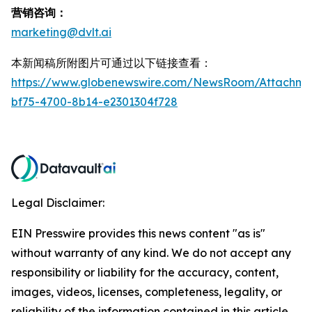
营销咨询：
marketing@dvlt.ai
本新闻稿所附图片可通过以下链接查看：
https://www.globenewswire.com/NewsRoom/Attachm
bf75-4700-8b14-e2301304f728
Legal Disclaimer:
EIN Presswire provides this news content "as is"
without warranty of any kind. We do not accept any
responsibility or liability for the accuracy, content,
images, videos, licenses, completeness, legality, or
reliability of the information contained in this article.