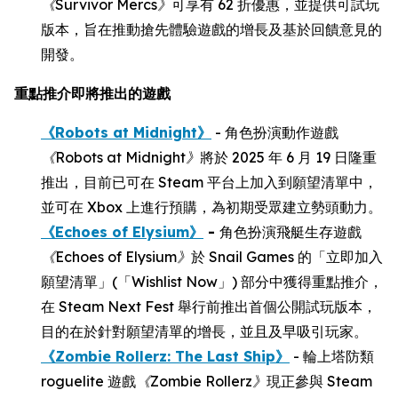
《
Survivor Mercs
》
可享有 62 折優惠，並提供可試玩
版本，旨在推動搶先體驗遊戲的增長及基於回饋意見的
開發。
重點推介即將推出的遊戲
《Robots at Midnight》
- 角色扮演動作遊戲
《
Robots at Midnight
》
將於 2025 年 6 月 19 日隆重
推出，目前已可在 Steam 平台上加入到願望清單中，
並可在 Xbox 上進行預購，為初期受眾建立勢頭動力。
《Echoes of Elysium》
-
角色扮演飛艇生存遊戲
《
Echoes of Elysium
》
於 Snail Games 的「立即加入
願望清單」(「Wishlist Now」) 部分中獲得重點推介，
在 Steam Next Fest 舉行前推出首個公開試玩版本，
目的在於針對願望清單的增長，並且及早吸引玩家。
《Zombie Rollerz: The Last Ship》
- 輪上塔防類
roguelite 遊戲
《
Zombie Rollerz
》
現正參與 Steam