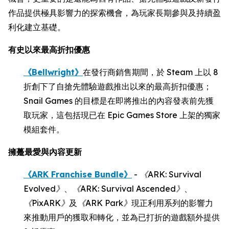
作品提供極具影響力的探索機會，為玩家長期參與及持續盈
利化建立基礎。
有史以來最高折扣優惠
《Bellwright》
在發行商銷售期間，於 Steam 上以 8
折創下了自搶先體驗遊戲推出以來的最高折扣優惠；
Snail Games 的目標是在即將推出的內容發表前先獲
取玩家，這包括現已在 Epic Games Store 上架的獨家
模組套件。
擁躉最愛與內容更新
《ARK Franchise Bundle》
-
《
ARK: Survival
Evolved
》
、
《
ARK: Survival Ascended
》
、
《
PixARK
》
及
《
ARK Park
》
現正利用系列的影響力
來推動用戶的獲取和轉化，並為已打折的遊戲額外提供