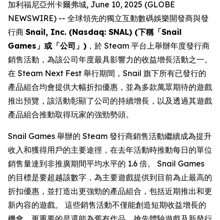
加利福尼亞州卡爾弗城, June 10, 2025 (GLOBE
NEWSWIRE) -- 全球領先的獨立互動數碼娛樂開發商與發
行商
Snail, Inc. (Nasdaq: SNAL) (下稱「Snail
Games」或「公司」)
，於 Steam 平台上舉辦年度發行商
銷售活動，為該公司年度最具影響力的收益增長活動之一。
在 Steam Next Fest 舉行期間，Snail 旗下所有已發行的
產品組合均會提供大幅折扣優惠，並為多款萬眾期待的遊戲
推出預覽，該活動彰顯了公司的持續增長，以及透過其遊戲
產品組合推動取得玩家的強勁勢頭。
Snail Games 舉辦的 Steam 發行商銷售活動繼續成為提升
收入和獲得用戶的主要途徑，在去年活動時推動每日的單位
銷售量達到非推廣期間平均水平的 1.6 倍。 Snail Games
的目標是要超越該數字，為主要遊戲提供到目前為止最高的
折扣優惠，並打造出更強勁的產品組合，包括近期推出和更
新內容的遊戲。 這些銷售活動不僅能創造短期收益增長的
機會，更重要的是還能為舊有作品、搶先體驗遊戲及新發行