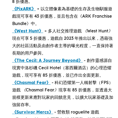
8 折優惠。
《PixARK》
-
以立體像素為基礎的生存及生物馴服遊
戲現可享有 43 折優惠，並且包含在《ARK Franchise
Bundle》中。
《West Hunt》
-
多人社交推理遊戲
《
West Hunt
》
現在可享 5 折優惠，遊戲自 2023 年推出以來，憑藉強
大的社區活動及由創作者主導的曝光程度，一直保持著
長期的用戶參與。
《The Cecil: A Journey Beyond》
- 創作靈感源自
現實中洛杉磯 Cecil Hotel（塞西爾酒店）的心理恐懼
遊戲，現可享有 85 折優惠，並已作出全面更新。
《Chasmal Fear》
- 科幻恐懼第一人稱射擊（FPS）
遊戲
《
Chasmal Fear
》
現享有 85 折優惠，並透過大
規模更新來應對玩家的回饋意見，以擴大玩家基礎及加
強留存率。
《Survivor Mercs》
- 營救類 roguelite 遊戲